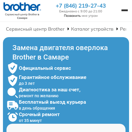
+7 (846) 219-27-43
Ежедневно с 9:00 до 21:00
Сервисный центр Brother
в
Позвонить
мне утром
Самаре
Сервисный центр Brother
Каталог устройств
Ремо
Замена двигателя оверлока
Brother в Самаре
Официальный сервис
Гарантийное обслуживание
до 3 лет
Диагностика за наш счет,
ремонт по желанию
Бесплатный выезд курьера
в день обращения
Срочный ремонт
от 35 минут