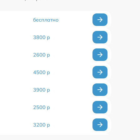
бесплатно
3800 р
2600 р
4500 р
3900 р
2500 р
3200 р