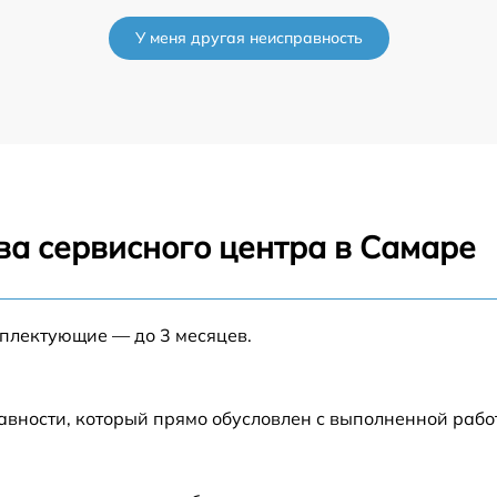
от 60 мин
У меня другая неисправность
от 60 мин
от 60 мин
от 60 мин
ва сервисного центра в Самаре
от 60 мин
мплектующие — до 3 месяцев.
авности, который прямо обусловлен с выполненной рабо