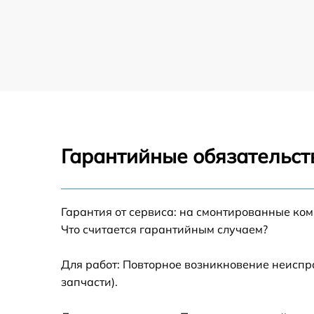
Brother
Замена ремня плоттера Brother
Замена печатной головки плоттера Brother
Замена каретки плоттера Brother
Гарантийные обязательст
Замена трубок плоттера Brother
Гарантия от сервиса: на смонтированные ко
Что считается гарантийным случаем?
Для работ: Повторное возникновение неиспр
запчасти).