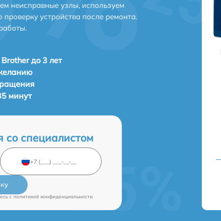
яем неисправные узлы, используем
 проверку устройства после ремонта.
работы.
Brother до 3 лет
 желанию
бращения
35 минут
я со специалистом
вку
есь c
политикой конфиденциальности