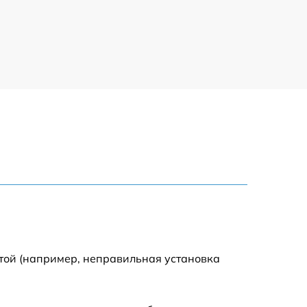
2900 р
2700 р
4800 р
4500 р
3800 р
той (например, неправильная установка